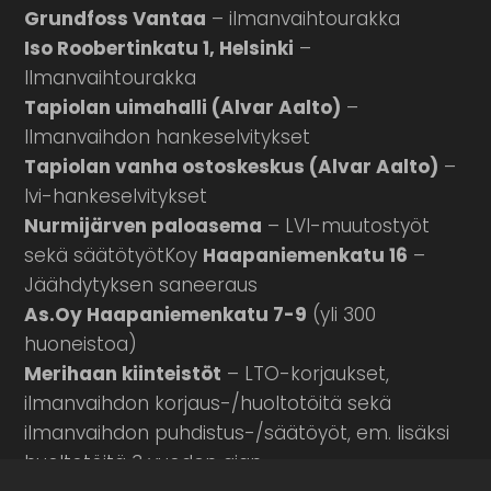
Grundfoss Vantaa
– ilmanvaihtourakka
Iso Roobertinkatu 1, Helsinki
–
Ilmanvaihtourakka
Tapiolan uimahalli (Alvar Aalto)
–
Ilmanvaihdon hankeselvitykset
Tapiolan vanha ostoskeskus (Alvar Aalto)
–
lvi-hankeselvitykset
Nurmijärven paloasema
– LVI-muutostyöt
sekä säätötyötKoy
Haapaniemenkatu 16
–
Jäähdytyksen saneeraus
As.Oy Haapaniemenkatu 7-9
(yli 300
huoneistoa)
Merihaan kiinteistöt
– LTO-korjaukset,
ilmanvaihdon korjaus-/huoltotöitä sekä
ilmanvaihdon puhdistus-/säätöyöt, em. lisäksi
huoltotöitä 3 vuoden ajan